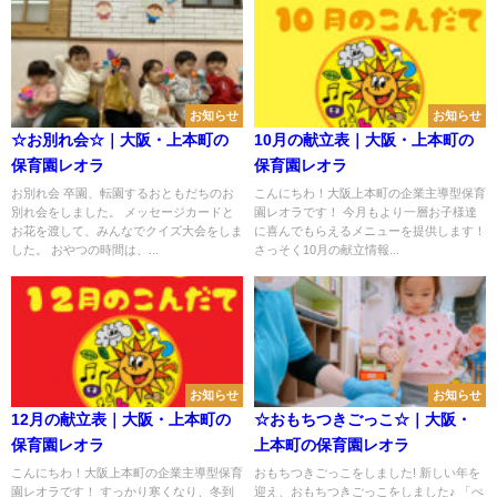
お知らせ
お知らせ
☆お別れ会☆｜大阪・上本町の
10月の献立表｜大阪・上本町の
保育園レオラ
保育園レオラ
お別れ会 卒園、転園するおともだちのお
こんにちわ！大阪上本町の企業主導型保育
別れ会をしました。 メッセージカードと
園レオラです！ 今月もより一層お子様達
お花を渡して、みんなでクイズ大会をしま
に喜んでもらえるメニューを提供します！
した。 おやつの時間は、...
さっそく10月の献立情報...
お知らせ
お知らせ
12月の献立表｜大阪・上本町の
☆おもちつきごっこ☆｜大阪・
保育園レオラ
上本町の保育園レオラ
こんにちわ！大阪上本町の企業主導型保育
おもちつきごっこをしました! 新しい年を
園レオラです！ すっかり寒くなり、冬到
迎え、おもちつきごっこをしました♪ 「ぺ