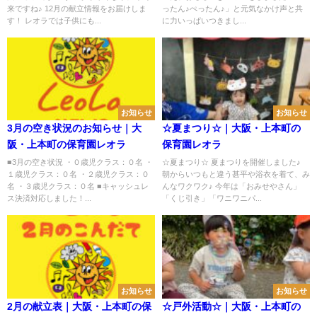
来ですね♪ 12月の献立情報をお届けしま
ったん♪ぺったん♪」と元気なかけ声と共
す！ レオラでは子供にも...
に力いっぱいつきまし...
お知らせ
お知らせ
3月の空き状況のお知らせ｜大
☆夏まつり☆｜大阪・上本町の
阪・上本町の保育園レオラ
保育園レオラ
■3月の空き状況 ・０歳児クラス：０名 ・
☆夏まつり☆ 夏まつりを開催しました♪
１歳児クラス：０名 ・２歳児クラス：０
朝からいつもと違う甚平や浴衣を着て、み
名 ・３歳児クラス：０名 ■キャッシュレ
んなワクワク♪ 今年は「おみせやさん」
ス決済対応しました！...
「くじ引き」「ワニワニパ...
お知らせ
お知らせ
2月の献立表｜大阪・上本町の保
☆戸外活動☆｜大阪・上本町の