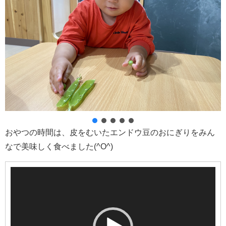
おやつの時間は、皮をむいたエンドウ豆のおにぎりをみん
なで美味しく食べました(^O^)
動
画
プ
レ
ー
ヤ