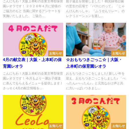
こんにちわ！大阪上本町の企業主導型保育
親子遠足を開催しました！ 鶴見緑地公園
園レオラです！ ２０２６年４月に皆様の
の芝生の広場で 「バスにのって」 「じゃ
ご協力のもと 当園に関するアンケートを
んけんれっしゃ」 「ふうせんリレー」 の
実施いたしました。 ご協力...
レクリエーションを楽し...
お知らせ
お知らせ
4月の献立表｜大阪・上本町の保
☆おもちつきごっこ☆｜大阪・
育園レオラ
上本町の保育園レオラ
こんにちわ！大阪上本町の企業主導型保育
おもちつきごっこをしました! 新しい年を
園レオラです！ 今月もより一層お子様達
迎え、おもちつきごっこをしました♪ 「ぺ
に喜んでもらえるメニューを提供します！
ったん♪ぺったん♪」と元気なかけ声と共
さっそく4月の献立情報を...
に力いっぱいつきまし...
お知らせ
お知らせ